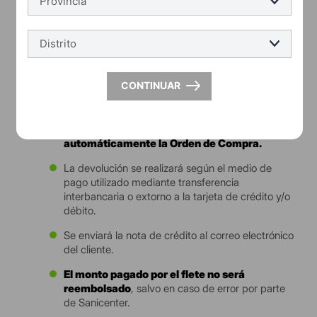
razones junto con su nombre, firma y DNI en la guía
de remisión. Deberá notificar en un plazo no mayor a
24hrs al equipo de postventa a través del correo
postventa@sanicenter.com.pe
Entrega fallida y anulación de la compra
CONTINUAR
Si en la 2da visita no se encuentra ninguna
persona para recibir el producto en la fecha
programada,
Sanicenter anulará
automáticamente la Orden de Compra.
La devolución se realizará según el medio de
pago utilizado mediante transferencia
interbancaria o extorno a la tarjeta de crédito y/o
débito.
Se enviará la nota de crédito al correo electrónico
del cliente.
El monto pagado por el flete no será
reembolsado
, salvo en caso de error por parte
de Sanicenter.