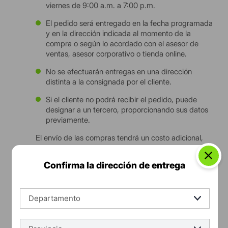
viernes de 9:00 a.m. a 7:00 p.m.
El pedido será entregado en la fecha programada
y en la dirección indicada al momento de la
compra o según lo acordado con el asesor de
ventas, asesor corporativo o tienda online.
No se efectuarán entregas en una dirección
distinta a la consignada por el cliente.
Si el cliente no podrá recibir el pedido, puede
designar a un tercero, proporcionando sus datos
previamente.
El envío de las compras tendrá un costo adicional,
determinado según la zona de reparto señalada por
el cliente.
Confirma la dirección de entrega
En caso de retraso en la entrega, el área de
despacho se contactará con el cliente vía correo,
llamada o mensaje para coordinar una nueva fecha
Si el cliente no está conforme con el producto
recibido, debe rechazar la entrega e indicar sus