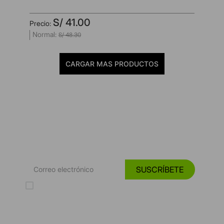
S/
41
.
00
S/
48
.
30
MOSTRAR MÁS
*Suscríbete y entérate de las
Tendencias, catálogos y consejos para tu hogar.
SUSCRÍBETE
Acepto los Términos y Condiciones y la Política de protección de
datos personales