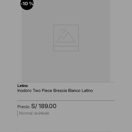
-
10 %
latino
Inodoro Two Piece Brescia Blanco Latino
S/
189
.
00
S/
210
.
00