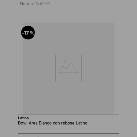
S/
89
.
90
-
17 %
latino
Bowl Ares Blanco con rebose Latino