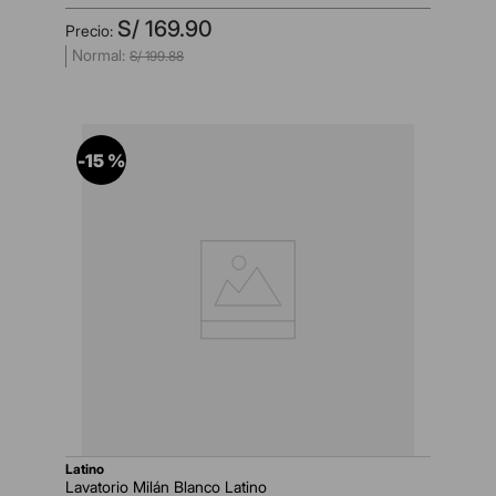
S/
169
.
90
S/
199
.
88
-
15 %
latino
Lavatorio Milán Blanco Latino