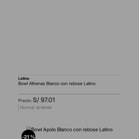
latino
Bowl Athenas Blanco con rebose Latino
S/
97
.
01
S/
129
.
90
-
21 %