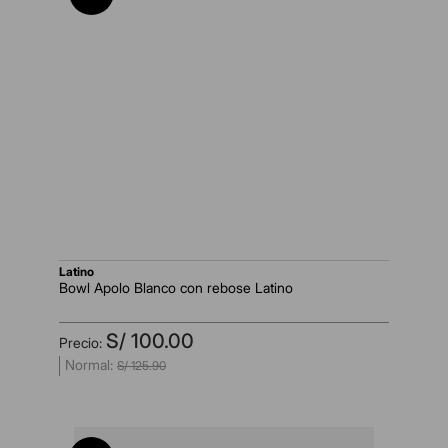
latino
Bowl Apolo Blanco con rebose Latino
S/
100
.
00
S/
125
.
90