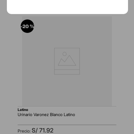
-
20 %
latino
Urinario Varonez Blanco Latino
S/
71
.
92