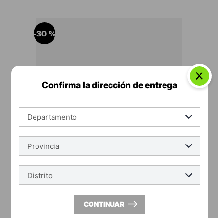
-
30 %
Confirma la dirección de entrega
latino
Tazas Ecoamigable Blanco Latino
S/
118
.
94
CONTINUAR
S/
169
.
92