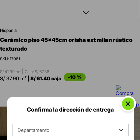
hispania
cerámico piso 45x45cm orisha ext milan rústico
texturado
:
17981
|
S/
41.90
m²
Caja: S/
67.88
-
10 %
S/
37.90
m²
|
S/
61.40
caja
Confirma la dirección de entrega