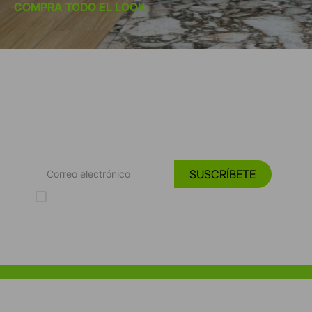
COMPRA TODO EL LOOK
*Suscríbete y entérate de las
Tendencias, catálogos y consejos para tu hogar.
SUSCRÍBETE
Acepto los Términos y Condiciones y la Política de protección de
datos personales