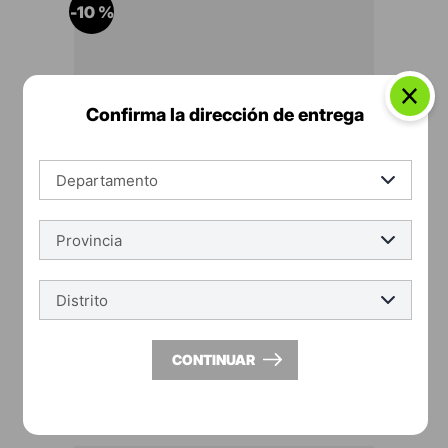
-
10 %
Confirma la dirección de entrega
vainsa
Lavatorio Ibiza Blanco Vainsa
S/
99
.
90
CONTINUAR
S/
111
.
00