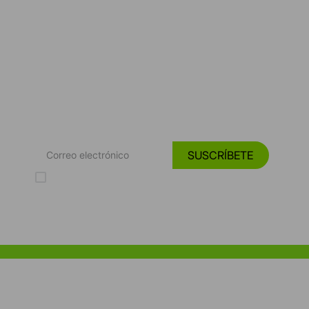
*Suscríbete y entérate de las
Tendencias, catálogos y consejos para tu hogar.
SUSCRÍBETE
Acepto los Términos y Condiciones y la Política de protección de
datos personales