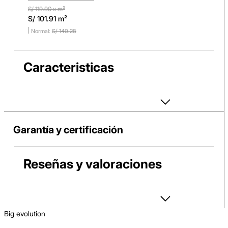
Rústico
Antideslizante
S/
119.90
x m²
S/
101.91
m²
S/
140
.
28
Caracteristicas
Garantía y certificación
Reseñas y valoraciones
big evolution