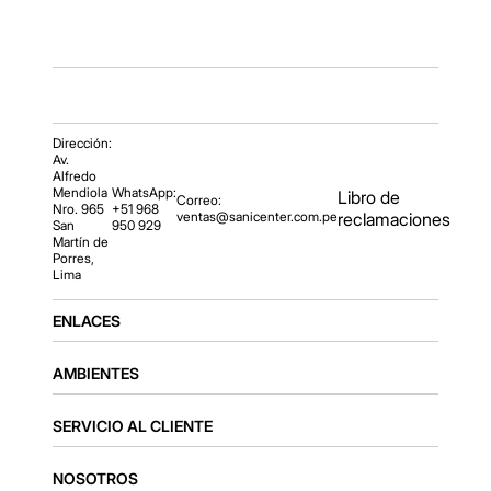
Dirección:
Av.
Alfredo
Mendiola
WhatsApp:
Libro de
Correo:
Nro. 965
+51 968
ventas@sanicenter.com.pe
reclamaciones
San
950 929
Martín de
Porres,
Lima
ENLACES
AMBIENTES
SERVICIO AL CLIENTE
NOSOTROS