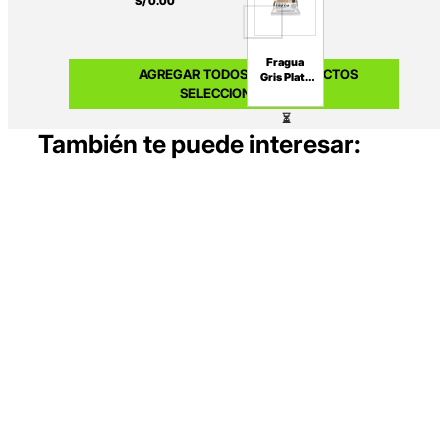
S/
0
.
00
Calacatta
Rústico
Relieve
Fragua
AGREGAR TODOS LOS PRODUCTOS
Gris Plata
Porcelana
SELECCIONADOS
Premium
1Kg
Appolo