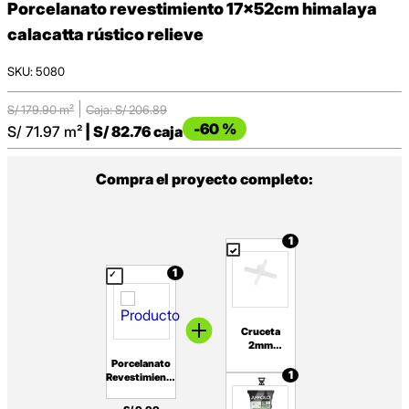
porcelanato revestimiento 17x52cm himalaya
calacatta rústico relieve
:
5080
|
S/
179.90
m²
Caja: S/
206.89
-
60 %
S/
71.97
m²
|
S/
82.76
caja
Compra el proyecto completo:
1
1
Cruceta
2mm
Blanco 250
Porcelanato
unid
1
Revestimiento
Nefusac
17x52cm
Himalaya