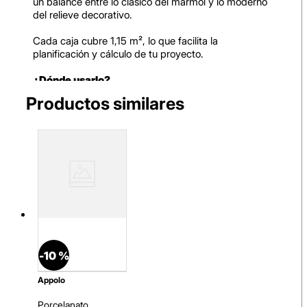
un balance entre lo clásico del mármol y lo moderno
del relieve decorativo.
Cada caja cubre 1,15 m², lo que facilita la
planificación y cálculo de tu proyecto.
¿Dónde usarlo?
Perfecto para paredes de salas, comedores,
dormitorios, pasadizos y oficinas, así como en
fachadas, terrazas, balcones y comercios que buscan
un acabado elegante, resistente y de alto impacto
decorativo.
Beneficios para ti:
Diseño marmoleado Calacatta:
un estilo
elegante y atemporal.
Relieve texturado:
aporta profundidad,
realismo y sofisticación a los muros.
-
10 %
Versátil para interiores y exteriores:
ideal en
hogares, fachadas y comercios.
appolo
Convierte muros comunes:
en superficies
decorativas de gran impacto.
Porcelanato