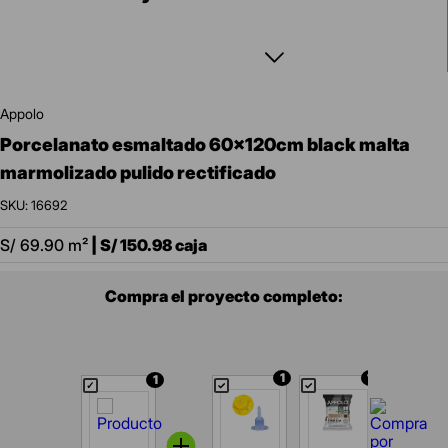
appolo
porcelanato esmaltado 60x120cm black malta
marmolizado pulido rectificado
:
16692
S/
69.90
m²
|
S/
150.98
caja
Compra el proyecto completo:
1
1
1