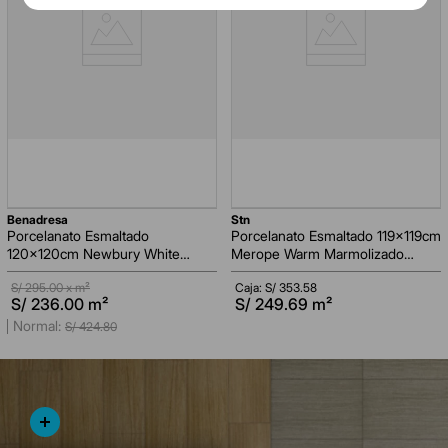
benadresa
stn
Porcelanato Esmaltado
Porcelanato Esmaltado 119x119cm
120x120cm Newbury White
Merope Warm Marmolizado
Marmolizado Pulido Rectificado
Pulido Rectificado
S/
295.00
x m²
Caja: S/
353.58
AGREGAR AL CARRITO
AGREGAR AL CARRITO
S/
236.00
m²
S/
249.69
m²
S/
424
.
80