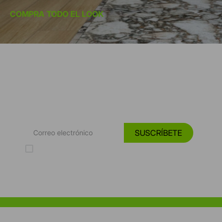
COMPRA TODO EL LOOK
*Suscríbete y entérate de las
Tendencias, catálogos y consejos para tu hogar.
SUSCRÍBETE
Acepto los Términos y Condiciones y la Política de protección de
datos personales