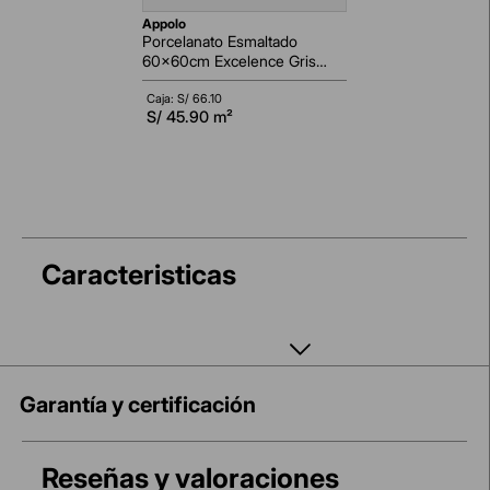
appolo
Porcelanato Esmaltado
60x60cm Excelence Gris
Marmolizado Pulido
Rectificado
Caja: S/
66.10
S/
45.90
m²
Caracteristicas
Garantía y certificación
Reseñas y valoraciones