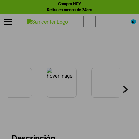
Compra HOY
Retira en menos de 24hrs
0
Descripción