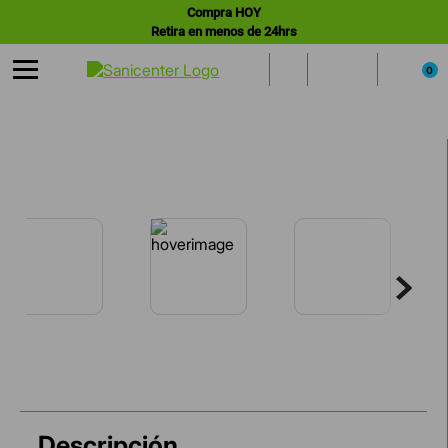
Compra HOY
Retira en menos de 24hrs
0
Descripción