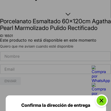
Porcelanato Esmaltado 60x120cm Agatha
Pearl Marmolizado Pulido Rectificado
ID
:
16501
Este producto no está disponible en este momento
Quiero que me avisen cuando esté disponible
ENVIAR
Confirma la dirección de entrega