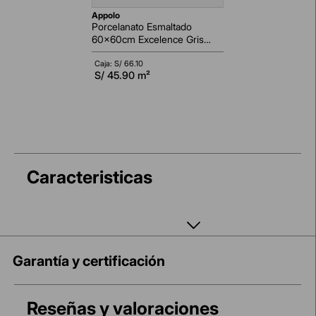
appolo
Porcelanato Esmaltado
60x60cm Excelence Gris
Marmolizado Pulido
Rectificado
Caja: S/
66.10
S/
45.90
m²
Caracteristicas
Garantía y certificación
Reseñas y valoraciones