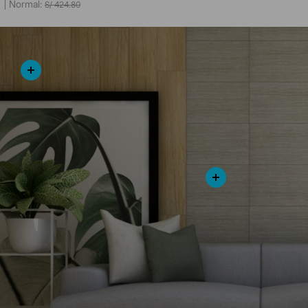
S/
424
.
80