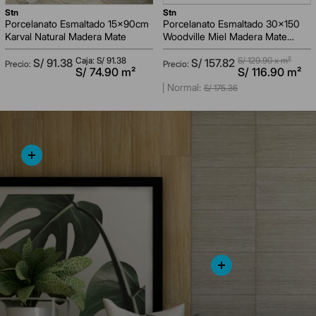
stn
stn
Porcelanato Esmaltado 15x90cm
Porcelanato Esmaltado 30x150
Karval Natural Madera Mate
Woodville Miel Madera Mate
Rectificado
Caja: S/
91.38
S/
129.90
x m²
S/
91
.
38
S/
157
.
82
AGREGAR AL CARRITO
AGREGAR AL CARRITO
S/
74.90
m²
S/
116.90
m²
S/
175
.
36