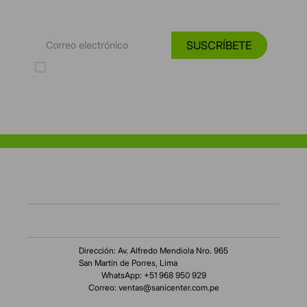
Tendencias, catálogos y consejos para tu hogar.
SUSCRÍBETE
Acepto los Términos y Condiciones y la Política de protección de
datos personales
Dirección: Av. Alfredo Mendiola Nro. 965
San Martín de Porres, Lima
WhatsApp: +51 968 950 929
Correo:
ventas@sanicenter.com.pe