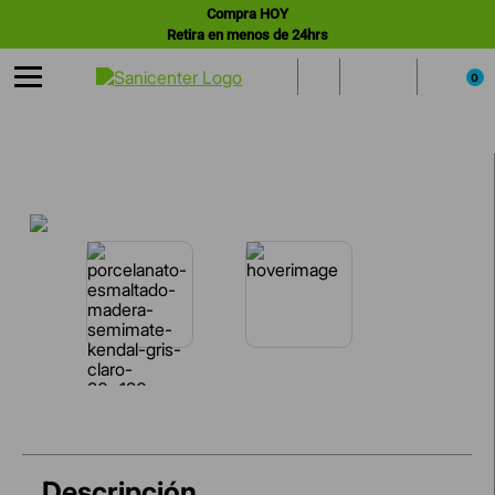
Compra HOY
Retira en menos de 24hrs
0
Descripción