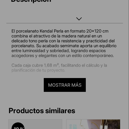
El porcelanato Kendal Perla en formato 20x120 cm
combina el atractivo de la madera natural en un
delicado tono perla con la resistencia y practicidad del
porcelanato. Su acabado semimate aporta un equilibrio
entre luminosidad y sobriedad, logrando espacios
acogedores y elegantes con un estilo contemporáneo.
Cada caja cubre 1,68 m², facilitando el cálculo y la
planificación de tu proyecto.
¿Dónde usarlo?
MOSTRAR MÁS
Ideal para salas, comedores, dormitorios, pasadizos y
oficinas, así como en comercios interiores y exteriores
protegidos. Perfecto tanto para pisos como paredes,
ofreciendo continuidad y armonía en tus ambientes.
Beneficios para ti:
Diseño tipo madera tono perla:
aporta calidez y
sofisticación con un aire moderno.
-
10 %