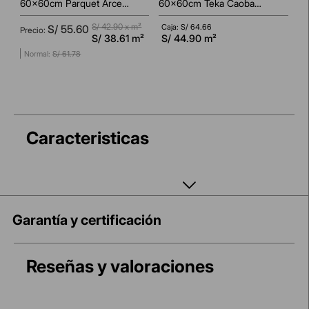
60x60cm Parquet Arce
60x60cm Teka Caoba
Madera Pulido Rectificado
Madera Mate Rectificado
S/
42.90
x m²
Caja: S/
64.66
S/
55
.
60
S/
38.61
m²
S/
44.90
m²
S/
61
.
78
AGREGAR AL CARRITO
Caracteristicas
Garantía y certificación
Reseñas y valoraciones