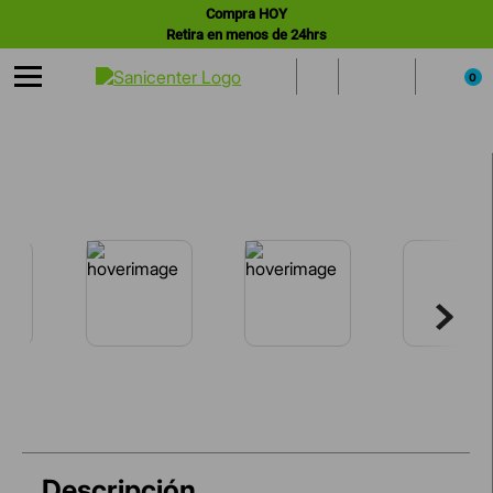
Compra HOY
Retira en menos de 24hrs
0
Descripción