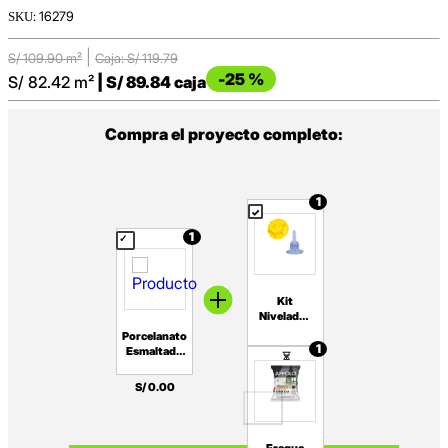
:
16279
|
S/
109.90
m²
Caja: S/
119.79
-
25 %
S/
82.42
m²
|
S/
89.84
caja
Compra el proyecto completo:
1
1
Kit
Nivelador
Roscas+Separadores
Porcelanato
1mm 50
1
Esmaltado
unid
23x120cm
Fabreplast
Lionel Cerezo
S/
0
.
00
Madera Mate
Rectificado
Fragua