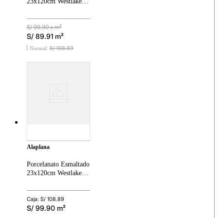
23x120cm Westlake
Natural Madera Mate
Mostrar más
S/
99.90
x m²
S/
89.91
m²
S/
108
.
89
alaplana
Porcelanato Esmaltado
23x120cm Westlake
Miel Madera Mate
Caja: S/
108.89
S/
99.90
m²