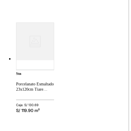
stn
Porcelanato Esmaltado
23x120cm Tiare
Nogal Madera Mate
Rectificado
Caja: S/
130.69
S/
119.90
m²