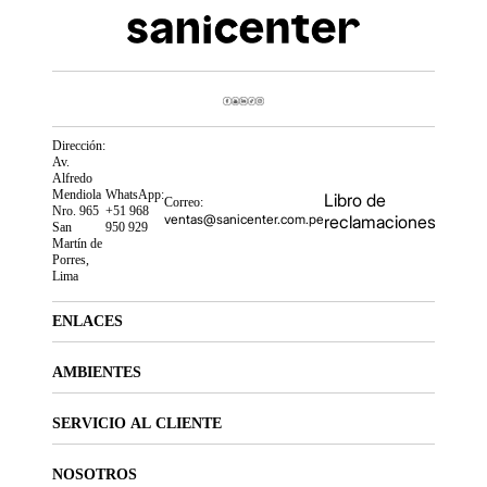
Dirección:
Av.
Alfredo
Mendiola
WhatsApp:
Libro de
Correo:
Nro. 965
+51 968
ventas@sanicenter.com.pe
reclamaciones
San
950 929
Martín de
Porres,
Lima
ENLACES
AMBIENTES
SERVICIO AL CLIENTE
NOSOTROS