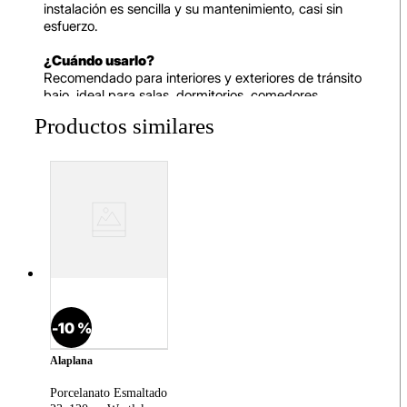
instalación es sencilla y su mantenimiento, casi sin
esfuerzo.
¿Cuándo usarlo?
Recomendado para interiores y exteriores de tránsito
bajo, ideal para salas, dormitorios, comedores,
cocinas, baños, lavanderías, pasillos, terrazas y
patios.
Características y beneficios:
Diseño tipo madera en tono cerezo con
acabado mate que aporta calidez y
naturalidad.
Formato 23x120cm, práctico y versátil.
Bordes rectificados para juntas precisas y
acabados profesionales.
Resistente al tránsito bajo, apto para interiores
y exteriores.
-
10 %
Apto para pisos y paredes en interiores y
exteriores.
alaplana
Fácil limpieza y mantenimiento gracias a su
baja absorción de agua.
Porcelanato Esmaltado
Junta mínima: 3 mm.