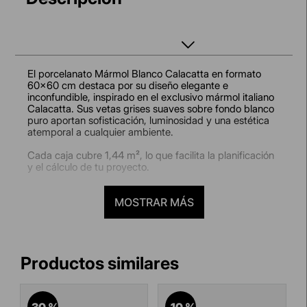
El porcelanato Mármol Blanco Calacatta en formato
60x60 cm destaca por su diseño elegante e
inconfundible, inspirado en el exclusivo mármol italiano
Calacatta. Sus vetas grises suaves sobre fondo blanco
puro aportan sofisticación, luminosidad y una estética
atemporal a cualquier ambiente.
Cada caja cubre 1,44 m², lo que facilita la planificación
y el cálculo de tu proyecto.
¿Dónde usarlo?
MOSTRAR MÁS
Ideal para salas, comedores, dormitorios, cocinas y
baños, así como para espacios comerciales interiores
que buscan un toque moderno y refinado.
Beneficios para ti:
Diseño Calacatta:
aporta elegancia y distinción,
ideal para ambientes de estilo clásico o
contemporáneo.
-
30 %
-
10 %