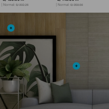
S/
302
.
26
S/
358
.
56