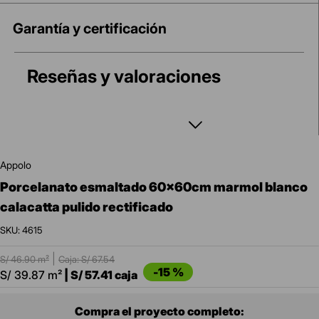
Garantía y certificación
Reseñas y valoraciones
appolo
porcelanato esmaltado 60x60cm marmol blanco
calacatta pulido rectificado
:
4615
|
S/
46.90
m²
Caja: S/
67.54
-
15 %
S/
39.87
m²
|
S/
57.41
caja
Compra el proyecto completo: