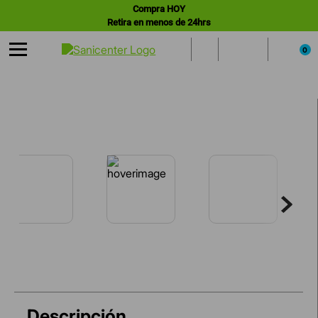
Compra HOY
Retira en menos de 24hrs
0
Descripción