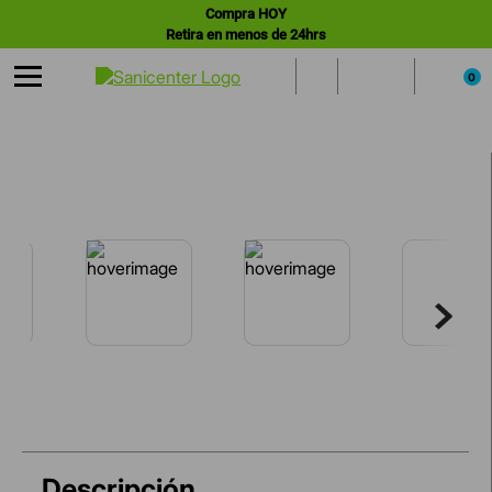
Compra HOY
Retira en menos de 24hrs
0
Descripción