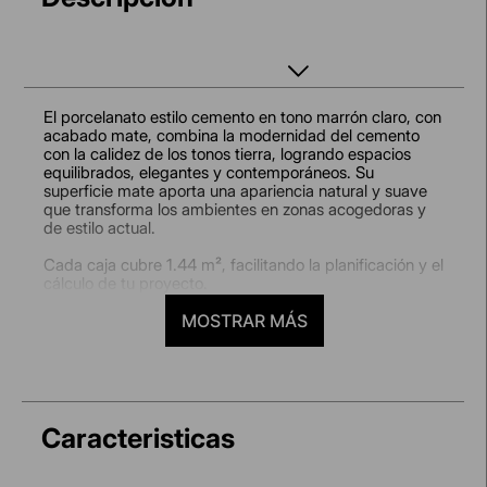
El porcelanato estilo cemento en tono marrón claro, con
acabado mate, combina la modernidad del cemento
con la calidez de los tonos tierra, logrando espacios
equilibrados, elegantes y contemporáneos. Su
superficie mate aporta una apariencia natural y suave
que transforma los ambientes en zonas acogedoras y
de estilo actual.
Cada caja cubre 1.44 m², facilitando la planificación y el
cálculo de tu proyecto.
¿Dónde usarlo?
MOSTRAR MÁS
Ideal para salas, comedores, dormitorios, cocinas y
baños, así como para oficinas y espacios interiores
donde se busca un acabado moderno, uniforme y
sobrio tanto en pisos como en paredes.
Caracteristicas
Beneficios para ti:
Diseño cemento en tono marrón claro:
ofrece