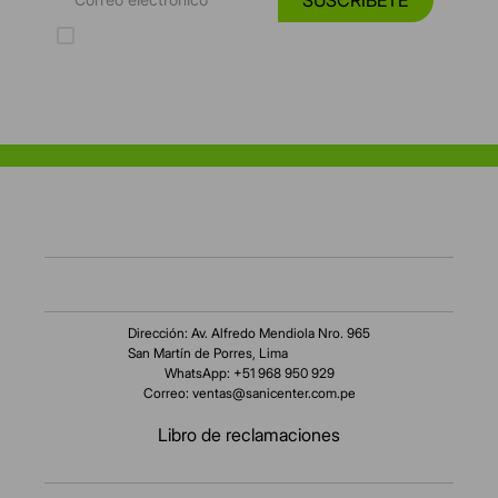
Acepto los Términos y Condiciones y la Política de protección de
datos personales
Dirección: Av. Alfredo Mendiola Nro. 965
San Martín de Porres, Lima
WhatsApp: +51 968 950 929
Correo:
ventas@sanicenter.com.pe
Libro de reclamaciones