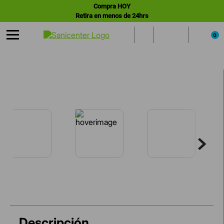
Compra HOY
Retira en menos de 24hrs
0
Descripción