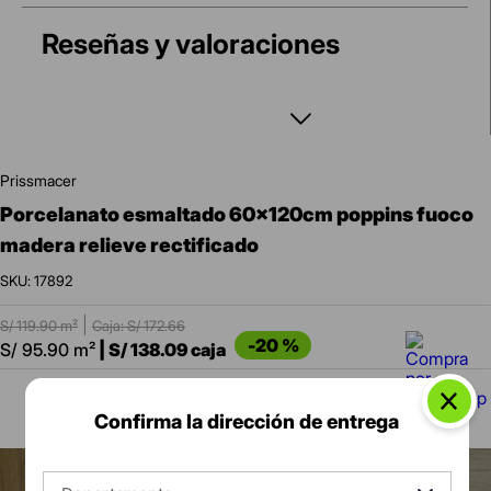
Reseñas y valoraciones
prissmacer
porcelanato esmaltado 60x120cm poppins fuoco
madera relieve rectificado
:
17892
|
S/
119.90
m²
Caja: S/
172.66
-
20 %
S/
95.90
m²
|
S/
138.09
caja
Confirma la dirección de entrega