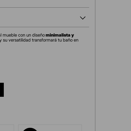
l mueble con un diseño
minimalista y
y su versatilidad transformará tu baño en
" x 1" x 40 cm.