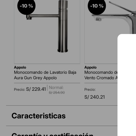
-
10 %
-
10 %
appolo
appolo
Monocomando de Lavatorio Baja
Monocomando de Lavatorio
Aura Gun Grey Appolo
Vento Cromado Appolo
AGREGAR AL CARRITO
AGREGAR AL CARRITO
S/
229
.
41
S/
254
.
90
S/
266
.
90
S/
240
.
21
Caracteristicas
Garantía y certificación