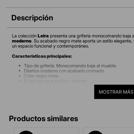
Descripción
La colección
Loira
presenta una grifería monocomando baja a
moderno
. Su acabado negro mate aporta un estilo elegante, 
un espacio funcional y contemporáneo.
Características principales:
Tipo de grifería: Monocomando baja al mueble.
Diseños moderno con acabado cromado.
Color negro mate.
El tipo de agua es fría y caliente.
Producto Ecoamigable.
Ancho: 12 cm Alto: 16.2 cm Largo: 11.7 cm.
MOSTRAR MÁS
Peso del producto: 0.79Kg.
Incluye tubos de abasto de acero inoxidable 304 de 1/2