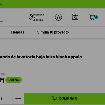
es
Selecciona
tu
0
ubicación
Tiendas
Simula tu proyecto
ndo de lavatorio baja loira black appolo
1
.
90
71
-
10 %
COMPRAR