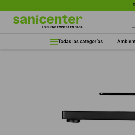
🛒 
B
Ambien
Todas las categorías
TÉRMINOS MÁS BUSCADOS
1
.
Porcelanato
2
.
Porcelanato Mate
3
.
60x120
4
.
60x60
5
.
Lavadero
6
.
Combo One Piece
7
.
Porcelanato 60x120