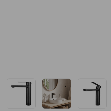
8
.
Porcelanato Sala
9
.
Madera
10
.
Wall Panel