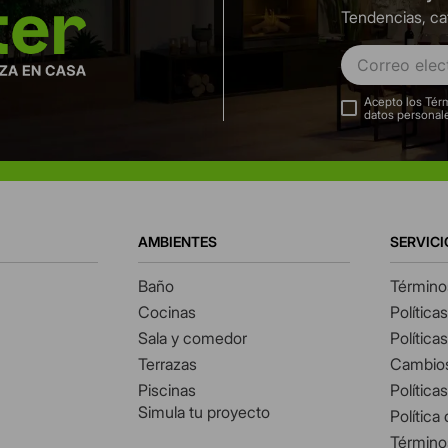
Tendencias, ca
Acepto los Térm
datos personal
AMBIENTES
SERVICI
Baño
Término
Cocinas
Política
Sala y comedor
Política
Terrazas
Cambios
Piscinas
Política
Simula tu proyecto
Política
Término