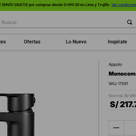
Ver condicion
ENVÍO GRATIS por compras desde S/499.00 en Lima y Trujillo.
uscar
tes
Ofertas
Lo Nuevo
Inspírate
appolo
monocoma
:
17591
S/
24
S/
217
.