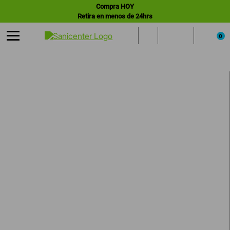
Compra HOY
Retira en menos de 24hrs
0