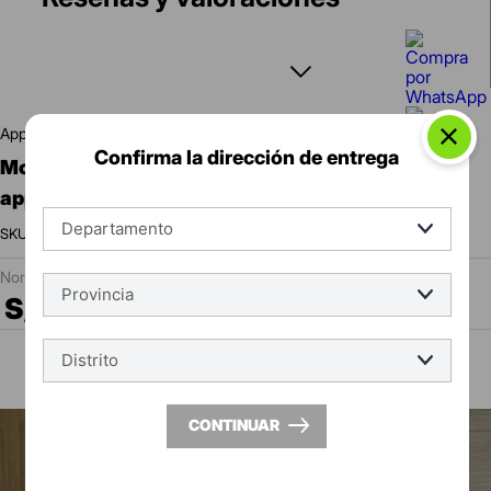
appolo
Confirma la dirección de entrega
monocomando de lavatorio alta luxe chrome
appolo
:
17619
S/
400
.
90
S/
360
.
81
-
10 %
CONTINUAR