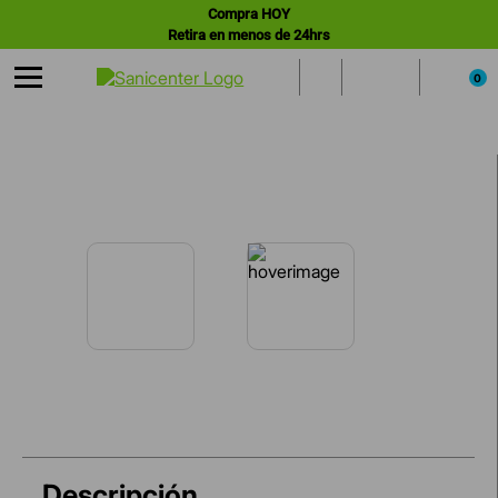
Compra HOY
Retira en menos de 24hrs
0
Descripción