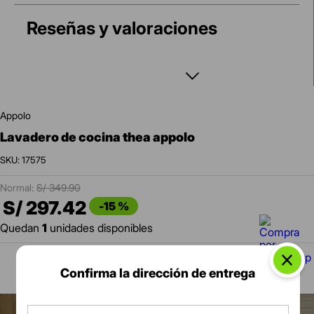
Reseñas y valoraciones
appolo
lavadero de cocina thea appolo
:
17575
S/
349
.
90
S/
297
.
42
-
15 %
Quedan
1
unidades disponibles
Confirma la dirección de entrega