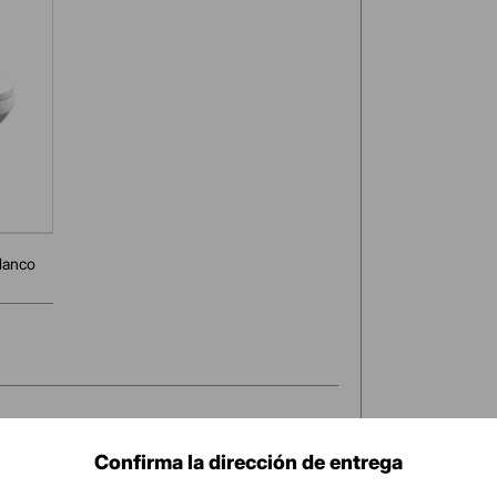
ctos sanitarios)
 sanitarios de loza)
lanco
Confirma la dirección de entrega