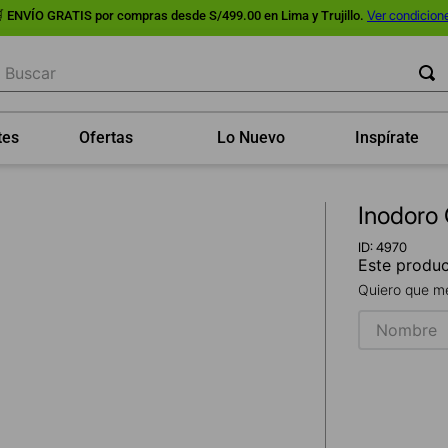
Ver condicion
ENVÍO GRATIS por compras desde S/499.00 en Lima y Trujillo.
uscar
tes
Ofertas
Lo Nuevo
Inspírate
Inodoro
ID
:
4970
Este produc
Quiero que me