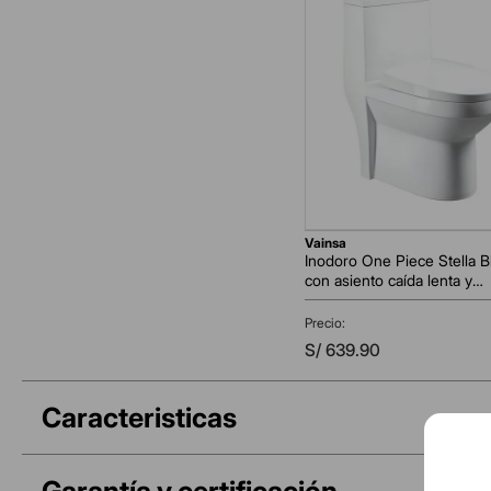
las normas:
• ASME A112.19.2 – / CSA B45.1(Norma americana para artefa
• NTP 239.200 – 2017 (Norma técnica peruana para artefactos
vainsa
Inodoro One Piece Stella B
con asiento caída lenta y
accesorios Vainsa
AGREGAR AL CARRITO
S/
639
.
90
Caracteristicas
Garantía y certificación