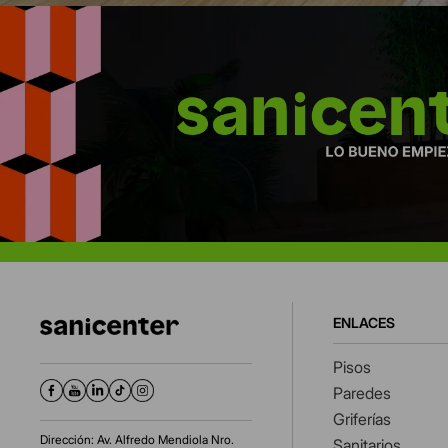
ENLACES
Pisos
Paredes
Griferías
Dirección: Av. Alfredo Mendiola Nro.
Sanitarios