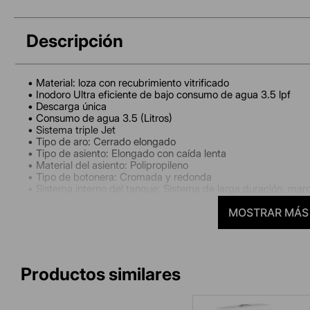
Descripción
• Material: loza con recubrimiento vitrificado
• Inodoro Ultra eficiente de bajo consumo de agua 3.5 lpf
• Descarga única
• Consumo de agua 3.5 (Litros)
• Sistema triple Jet
• Tipo de aro: Cerrado elongado
• Tipo de asiento: Elongado con caída lenta
• Material del asiento: Polipropileno
• Tipo de botonera: Cromada y redonda
• Sistema interno del tanque: Sistema de larga duración, mar
Especificaciones:
MOSTRAR MÁS
• Material: Loza vitrificada
• Medidas de la pieza (largo x ancho x altura): 682 mm x 
• Peso neto del producto terminado: 46.9 Kg
• Dimensiones del embalaje (largo x ancho x altura): 723 
• Cubicaje (metros cúbicos): 0.178 m3
Normas:
Dimensiones de diseño, instalación y funcionamiento hidráuli