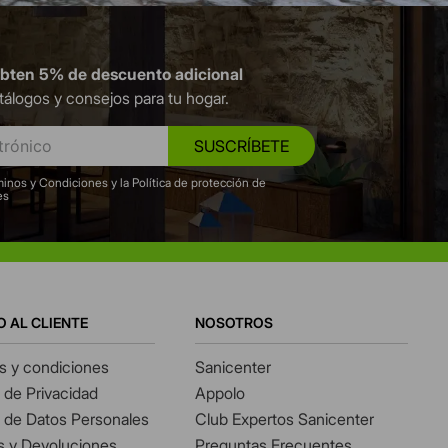
obten 5% de descuento adicional
tálogos y consejos para tu hogar.
SUSCRÍBETE
inos y Condiciones y la Política de protección de
es
O AL CLIENTE
NOSOTROS
s y condiciones
Sanicenter
s de Privacidad
Appolo
s de Datos Personales
Club Expertos Sanicenter
 y Devoluciones
Preguntas Frecuentes