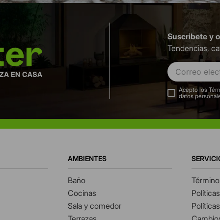
Suscribete y 
Tendencias, ca
Acepto los Térm
datos personal
AMBIENTES
SERVICI
Baño
Término
Cocinas
Política
Sala y comedor
Política
Terrazas
Cambios