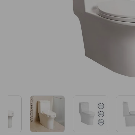
8
.
Madera
9
.
Porcelanato Sala
10
.
Travertino