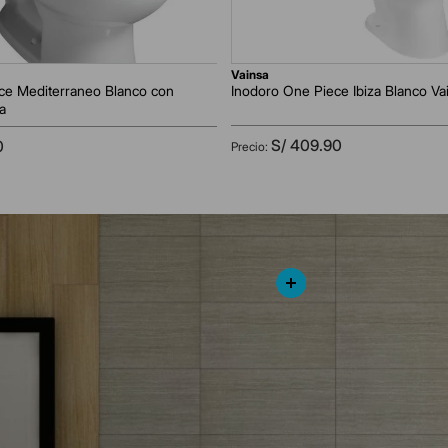
vainsa
ce Mediterraneo Blanco con
Inodoro One Piece Ibiza Blanco Va
a
S/
409
.
90
0