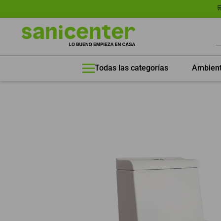
🛒 
B
Ambien
Todas las categorías
TÉRMINOS MÁS BUSCADOS
1
.
Porcelanato
2
.
Porcelanato Mate
3
.
60x120
4
.
60x60
5
.
Porcelanato 60x120
6
.
Lavadero
7
.
Combo One Piece