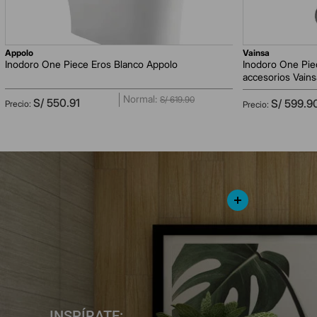
appolo
vainsa
Inodoro One Piece Eros Blanco Appolo
Inodoro One Pie
accesorios Vains
S/
619
.
90
S/
550
.
91
S/
599
.
9
INSPÍRATE: