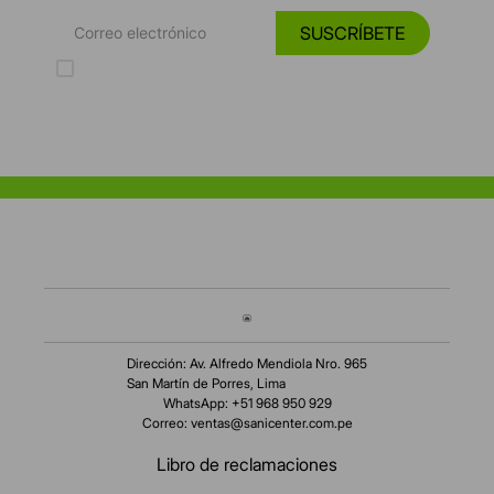
SUSCRÍBETE
Acepto los Términos y Condiciones y la Política de protección de
datos personales
Dirección: Av. Alfredo Mendiola Nro. 965
San Martín de Porres, Lima
WhatsApp: +51 968 950 929
Correo:
ventas@sanicenter.com.pe
Libro de reclamaciones