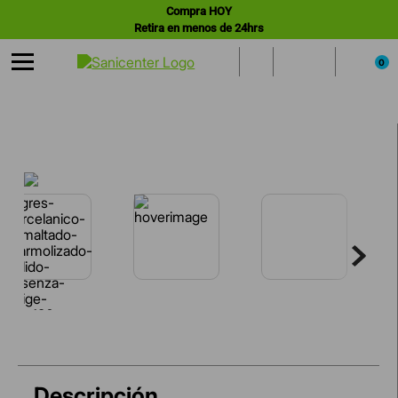
Compra HOY
Retira en menos de 24hrs
0
Descripción