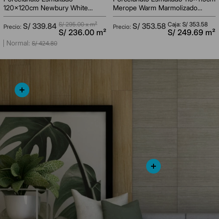
120x120cm Newbury White
Merope Warm Marmolizado
Marmolizado Pulido Rectificado
Pulido Rectificado
S/
295.00
x m²
Caja: S/
353.58
S/
339
.
84
S/
353
.
58
AGREGAR AL CARRITO
AGREGAR AL CARRITO
S/
236.00
m²
S/
249.69
m²
S/
424
.
80