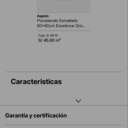
appolo
Porcelanato Esmaltado
60x60cm Excelence Gris
Marmolizado Pulido
Rectificado
Caja: S/
66.10
S/
45.90
m²
Caracteristicas
Garantía y certificación