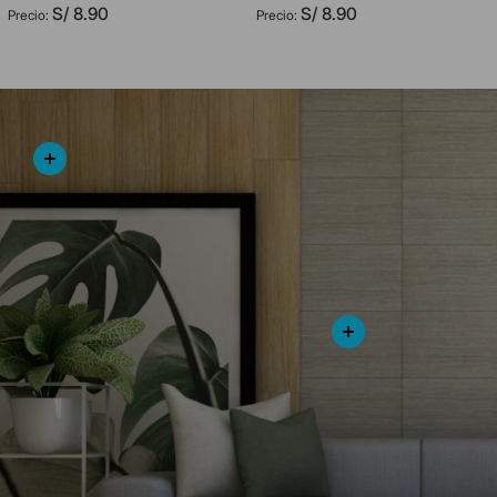
S/
8
.
90
S/
8
.
90
AGREGAR AL CARRITO
AGREGAR AL CARRITO