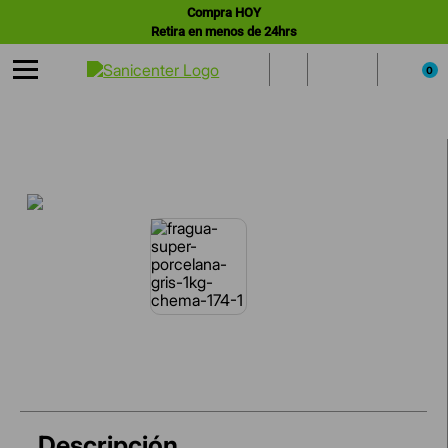
Compra HOY
Retira en menos de 24hrs
0
Descripción