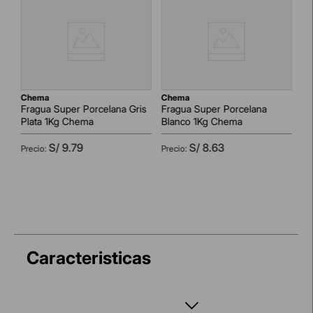
Para juntas de menor espesor utilizar PORCELANA
ESPECIAL PARA PORCELANATOS.
chema
chema
c
Fragua Super Porcelana Gris
Fragua Super Porcelana
Fr
Plata 1Kg Chema
Blanco 1Kg Chema
Ar
S/
9
.
79
S/
8
.
63
AGREGAR AL CARRITO
AGREGAR AL CARRITO
Caracteristicas