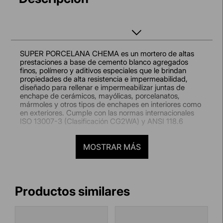
SUPER PORCELANA CHEMA es un mortero de altas
prestaciones a base de cemento blanco agregados
finos, polímero y aditivos especiales que le brindan
propiedades de alta resistencia e impermeabilidad,
diseñado para rellenar e impermeabilizar juntas de
enchape de cerámicos, mayólicas, porcelanatos,
mármoles y otros tipos de enchapes en interiores como
en exteriores. Cumple con las normas internacionales
ISO 13007-3 (Clasificación CG2WA) y ANSI 118.6
Usos:
Para el relleno de juntas de enchapes de
cerámicos, mayólicas, azulejos, porcelanatos,
MOSTRAR MÁS
pavimentos cerámicos, granitos, mármoles y otros tipos
de enchape en interiores y exteriores de pisos y
paredes de: zonas de alto tránsito, tanto comerciales
como residenciales, hospitales, plantas de
procesamiento de alimentos, centros comerciales,
cocinas, colegios, duchas, tableros de trabajos
enchapados en cerámica, etc.
Es recomendado para juntas de 3 a 12mm de espesor.