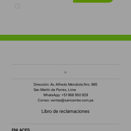
Acepto los Términos y Condiciones y la Política de protección de
datos personales
Dirección: Av. Alfredo Mendiola Nro. 965
San Martín de Porres, Lima
WhatsApp: +51 968 950 929
Correo:
ventas@sanicenter.com.pe
Libro de reclamaciones
ENLACES