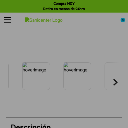
Compra HOY
Retira en menos de 24hrs
0
Descripción