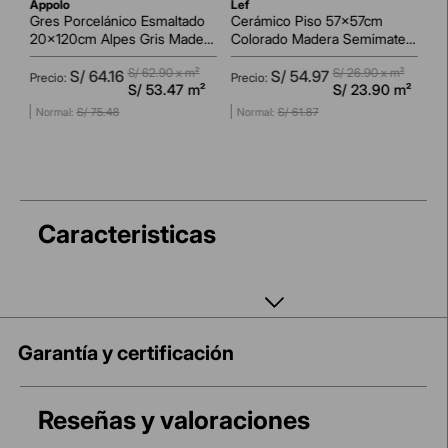
appolo
lef
a
Gres Porcelánico Esmaltado
Cerámico Piso 57x57cm
Po
20x120cm Alpes Gris Madera
Colorado Madera Semimate
60
Semimate Rectificado
Rectificado
Ma
S/
62.90
x m²
S/
26.90
x m²
S/
64
.
16
S/
54
.
97
²
S/
53.47
m²
S/
23.90
m²
S/
75
.
48
S/
61
.
87
AGREGAR AL CARRITO
AGREGAR AL CARRITO
Caracteristicas
Garantía y certificación
Reseñas y valoraciones