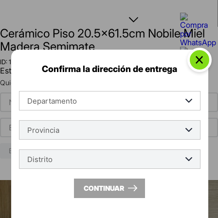
Cerámico Piso 20.5x61.5cm Nobile Miel
Madera Semimate
ID
:
1471
Confirma la dirección de entrega
Este producto no está disponible en este momento
Quiero que me avisen cuando esté disponible
ENVIAR
CONTINUAR