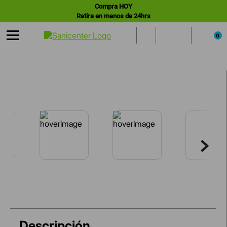
Compra HOY
Retira en menos de 24hrs
0
Descripción