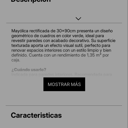
Mayólica rectificada de 30x90cm presenta un diseño
geométrico de cuadros en color verde, ideal para
revestir paredes con acabado decorativo. Su superficie
texturada aporta un efecto visual sutil, perfecto para
renovar espacios interiores con un estilo limpio y bien
definido. Cuenta con un rendimiento de 1,35 m² por
caja.
¿Cuándo usarlo?
Indicada para paredes interiores. Recomendada para
baños, cocinas y lavanderías que buscan un
revestimiento decorativo y fácil de mantener.
MOSTRAR MÁS
Características y beneficios:
Diseño geométrico de cuadros que aporta orden visual
y continuidad en el revestimiento.
Tono verde que complementa ambientes modernos y
frescos.
Caracteristicas
Superficie texturada que realza el acabado decorativo.
Formato 30x90cm que permite una instalación más
uniforme.