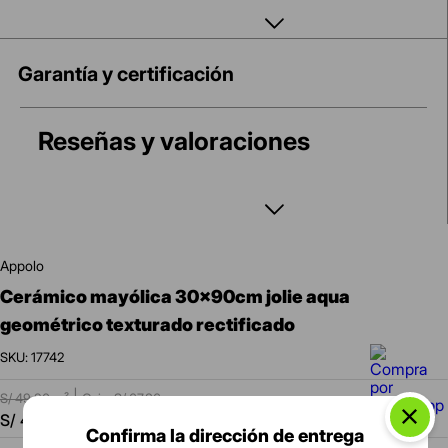
Bordes rectificados para juntas más finas y un mejor
acabado.
Fácil limpieza y mantenimiento diario.
Uso exclusivo en paredes interiores.
Garantía y certificación
Junta mínima recomendada: 2 mm.
Reseñas y valoraciones
appolo
cerámico mayólica 30x90cm jolie aqua
geométrico texturado rectificado
:
17742
|
S/
49.90
m²
Caja: S/
67.36
-
10 %
S/
44.90
m²
|
S/
60.62
caja
Confirma la dirección de entrega