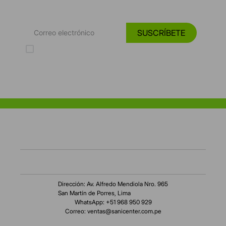
Tendencias, catálogos y consejos para tu hogar.
SUSCRÍBETE
Acepto los Términos y Condiciones y la Política de protección de
datos personales
Dirección: Av. Alfredo Mendiola Nro. 965
San Martín de Porres, Lima
WhatsApp: +51 968 950 929
Correo:
ventas@sanicenter.com.pe