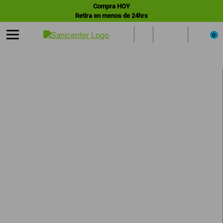
Compra HOY
Retira en menos de 24hrs
0