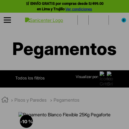
🛒 ENVÍO GRATIS por compras desde S/499.00
Ver condiciones
en Lima y Trujillo
0
Pegamentos
Visualizar por:
FILTRAR
Pisos y Paredes
Pegamentos
-
10 %