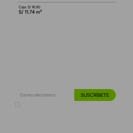
Caja: S/
16.90
S/
11.74
m²
*Suscríbete y entérate de las
Tendencias, catálogos y consejos para tu hogar.
SUSCRÍBETE
Acepto los Términos y Condiciones y la Política de protección de
datos personales