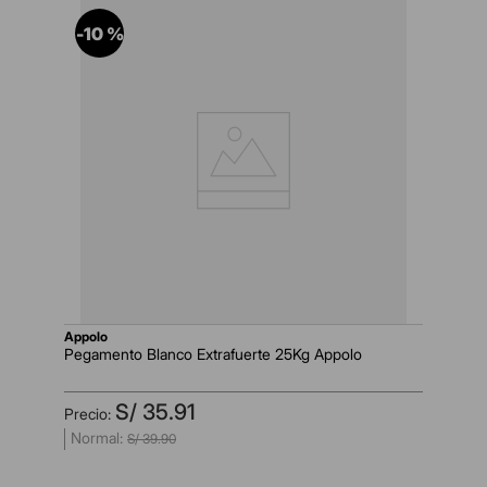
-
10 %
appolo
Pegamento Blanco Extrafuerte 25Kg Appolo
S/
35
.
91
S/
39
.
90