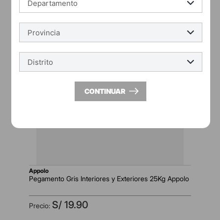
CONTINUAR
appolo
Pegamento Gris Interiores y Exteriores 25Kg Appolo
S/
19
.
90