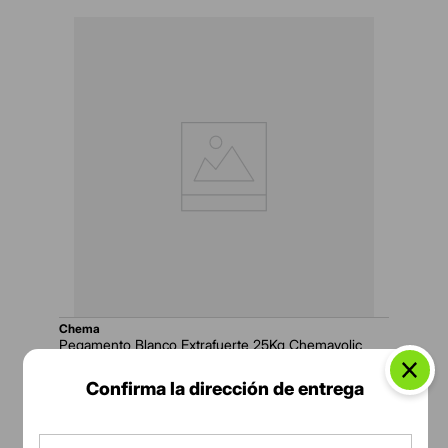
chema
Pegamento Blanco Extrafuerte 25Kg Chemayolic
Confirma la dirección de entrega
S/
46
.
90