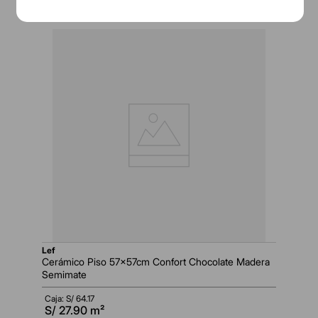
lef
Cerámico Piso 57x57cm Confort Chocolate Madera
Semimate
Caja: S/
64.17
S/
27.90
m²