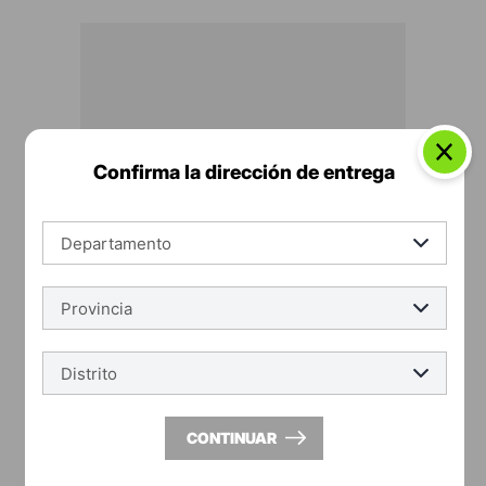
Confirma la dirección de entrega
lef
Cerámico Piso 57x57cm Colorado Madera
Semimate Rectificado
Caja: S/
61.87
CONTINUAR
S/
26.90
m²