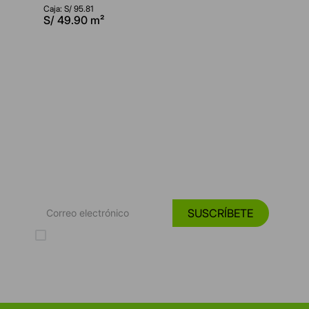
Caja: S/
95.81
S/
49.90
m²
*Suscríbete y entérate de las
Tendencias, catálogos y consejos para tu hogar.
SUSCRÍBETE
Acepto los Términos y Condiciones y la Política de protección de
datos personales