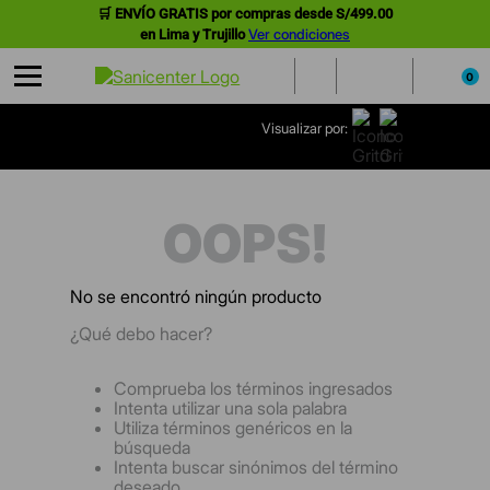
🛒 ENVÍO GRATIS por compras desde S/499.00
Ver condiciones
en Lima y Trujillo
0
Visualizar por:
OOPS!
No se encontró ningún producto
¿Qué debo hacer?
Comprueba los términos ingresados
Intenta utilizar una sola palabra
Utiliza términos genéricos en la
búsqueda
Intenta buscar sinónimos del término
deseado