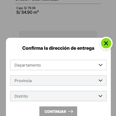
Caja: S/
79.06
S/
54.90
m²
Confirma la dirección de entrega
CONTINUAR
appolo
Porcelanato esmaltado liso 60x60 rústico mate