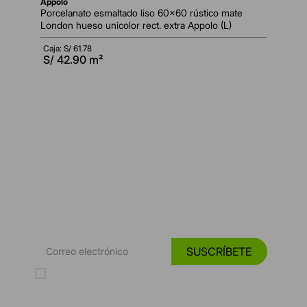
appolo
Porcelanato esmaltado liso 60x60 rústico mate
London hueso unicolor rect. extra Appolo (L)
Caja: S/
61.78
S/
42.90
m²
*Suscríbete y entérate de las
Tendencias, catálogos y consejos para tu hogar.
SUSCRÍBETE
Acepto los Términos y Condiciones y la Política de protección de
datos personales