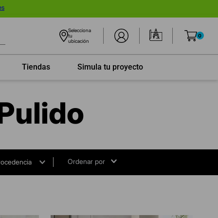
es
Selecciona
tu
0
ubicación
Tiendas
Simula tu proyecto
Pulido
rocedencia