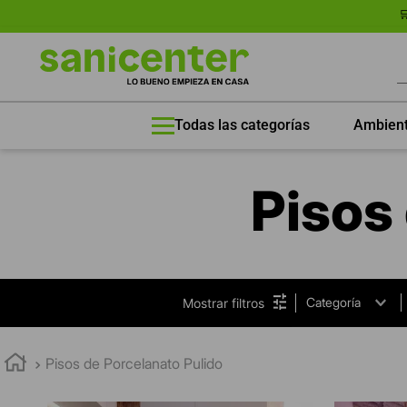
🛒 
B
Ambien
Todas las categorías
TÉRMINOS MÁS BUSCADOS
Pisos
1
.
Porcelanato
2
.
Porcelanato Mate
3
.
60x120
4
.
60x60
Categoría
Mostrar filtros
5
.
Porcelanato 60x120
Porcelanatos
(
4
)
Brillo
(
4
)
6
.
Lavadero
Pisos de Porcelanato Pulido
7
.
Combo One Piece