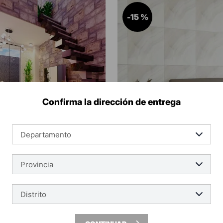
Baño
(
4
)
-
15 %
Dormitorio
(
4
)
Confirma la dirección de entrega
ecoceramic
 Esmaltado 60.8x60.8cm Mirage
Porcelanato Esmaltado 60.8x60.
izado Brillo
Perla Marmolizado Brillo
S/
133
.
05
S
S/
89.90
x m²
m²
S/
76.41
m²