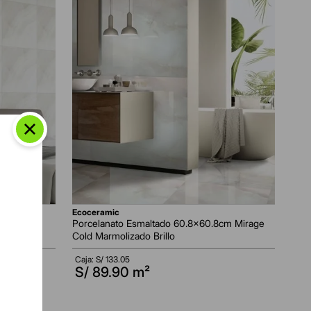
ecoceramic
8cm Onice
Porcelanato Esmaltado 60.8x60.8cm Mirage
Cold Marmolizado Brillo
/
133
.
05
Caja: S/
133.05
S/
89.90
m²