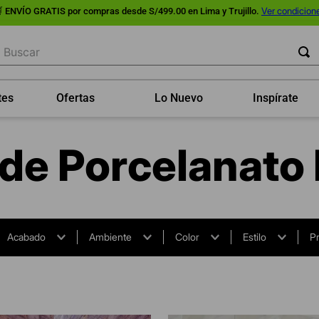
Ver condicion
ENVÍO GRATIS por compras desde S/499.00 en Lima y Trujillo.
uscar
tes
Ofertas
Lo Nuevo
Inspírate
 de Porcelanato 
Acabado
Ambiente
Color
Estilo
P
Sala
(
4
)
Beige
(
1
)
Calacatta
(
1
)
Brasil
(
1
)
Comedor
(
4
)
Blanco
(
1
)
Marmolizado
(
3
)
España
(
3
)
Cocina
(
4
)
Gris
(
2
)