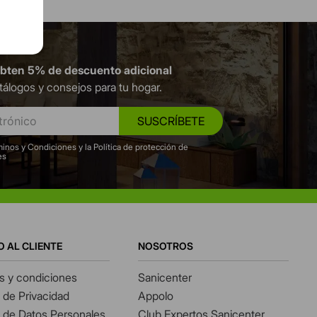
obten 5% de descuento adicional
tálogos y consejos para tu hogar.
SUSCRÍBETE
inos y Condiciones y la Política de protección de
es
O AL CLIENTE
NOSOTROS
s y condiciones
Sanicenter
s de Privacidad
Appolo
s de Datos Personales
Club Expertos Sanicenter