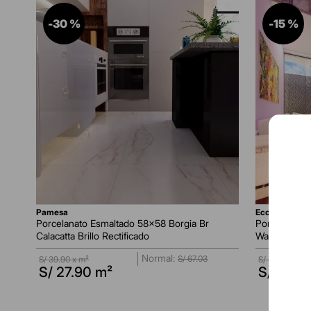
8
.
Madera
-
30 %
-
15 %
9
.
Porcelanato Sala
10
.
Travertino
pamesa
ecoceramic
Porcelanato Esmaltado 58x58 Borgia Br
Porcelanato
Calacatta Brillo Rectificado
Warm Marmol
S/
67
.
03
S/
39.90
x m²
S/
89.90
x m²
S/
27.90
m²
S/
76.41