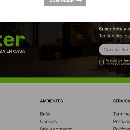
CONTINUAR
Suscribete y 
Tendencias, ca
Acepto los Térm
datos personal
AMBIENTES
SERVICI
Baño
Término
Cocinas
Política
Sala y comedor
Política