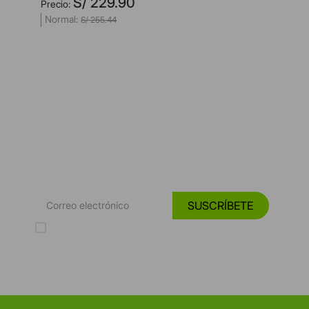
S/
229
.
90
S/
255
.
44
*Suscríbete y entérate de las
Tendencias, catálogos y consejos para tu hogar.
SUSCRÍBETE
Acepto los Términos y Condiciones y la Política de protección de
datos personales