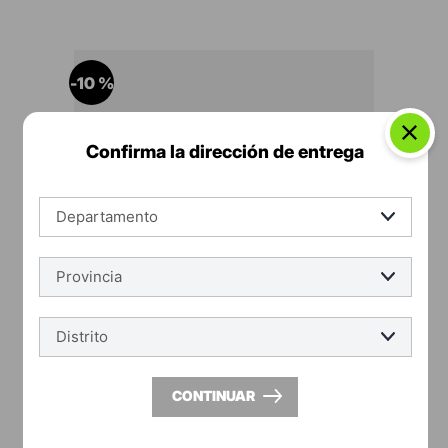
-
10 %
Confirma la dirección de entrega
vainsa
LLave de Urinario A la Pared Cromado temporizada
CONTINUAR
especializada Vainsa
S/
279
.
90