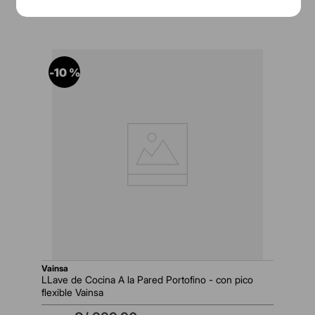
S/
311
.
00
-
10 %
vainsa
LLave de Cocina A la Pared Portofino - con pico
flexible Vainsa