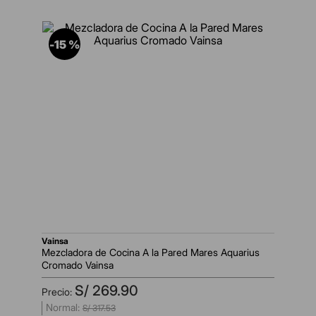
-
15 %
vainsa
Mezcladora de Cocina A la Pared Mares Aquarius
Cromado Vainsa
S/
269
.
90
S/
317
.
53