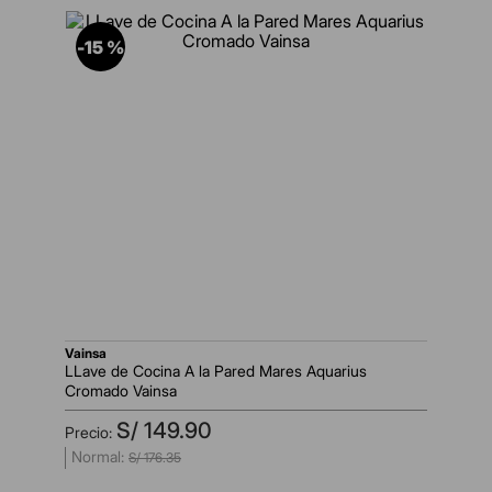
-
15 %
vainsa
LLave de Cocina A la Pared Mares Aquarius
Cromado Vainsa
S/
149
.
90
S/
176
.
35