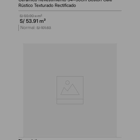
Rústico Texturado Rectificado
S/
59.90
x m²
S/
53.91
m²
S/
101
.
83