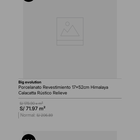
big evolution
Porcelanato Revestimiento 17x52cm Himalaya
Calacatta Rústico Relieve
S/
179.90
x m²
S/
71.97
m²
S/
206
.
89