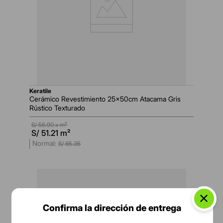
keratile
Cerámico Revestimiento 25x50cm Atacama Gris
Rústico Texturado
S/
56.90
x m²
S/
51.21
m²
S/
85
.
35
Confirma la dirección de entrega