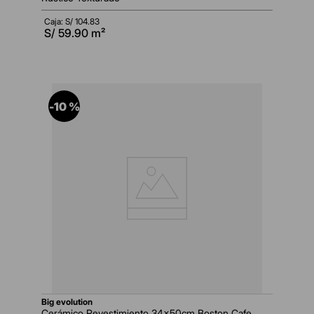
Caja: S/
104.83
S/
59.90
m²
-
10 %
big evolution
Cerámico Revestimiento 34x50cm Boston Cafe