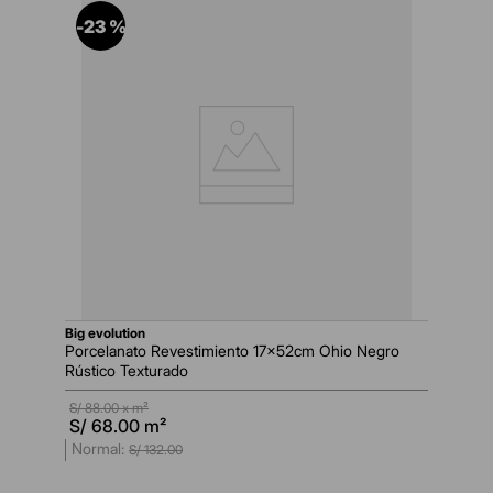
-
23 %
big evolution
Porcelanato Revestimiento 17x52cm Ohio Negro
Rústico Texturado
S/
88.00
x m²
S/
68.00
m²
S/
132
.
00