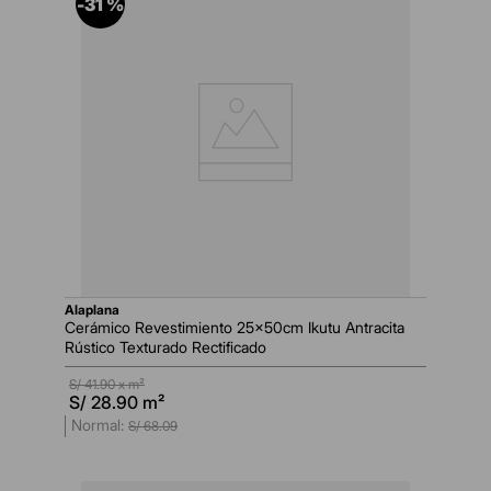
-
31 %
alaplana
Cerámico Revestimiento 25x50cm Ikutu Antracita
Rústico Texturado Rectificado
S/
41.90
x m²
S/
28.90
m²
S/
68
.
09