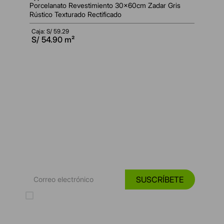
Porcelanato Revestimiento 30x60cm Zadar Gris
Rústico Texturado Rectificado
Caja: S/
59.29
S/
54.90
m²
*Suscríbete y entérate de las
Tendencias, catálogos y consejos para tu hogar.
SUSCRÍBETE
Acepto los Términos y Condiciones y la Política de protección de
datos personales