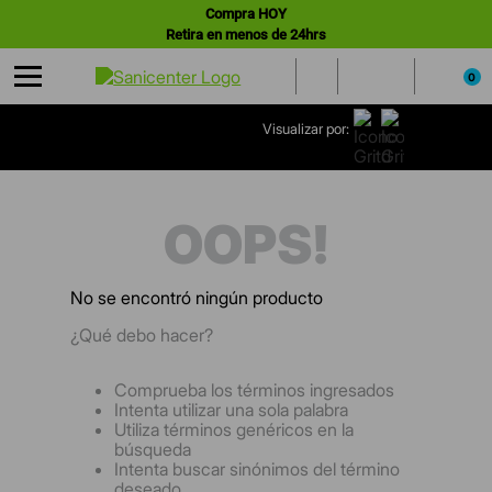
Compra HOY
Retira en menos de 24hrs
0
Visualizar por:
OOPS!
No se encontró ningún producto
¿Qué debo hacer?
Comprueba los términos ingresados
Intenta utilizar una sola palabra
Utiliza términos genéricos en la
búsqueda
Intenta buscar sinónimos del término
deseado