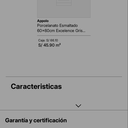
appolo
Porcelanato Esmaltado
60x60cm Excelence Gris
Marmolizado Pulido
Rectificado
Caja: S/
66.10
S/
45.90
m²
Caracteristicas
Garantía y certificación