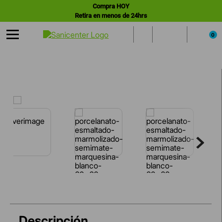
Compra HOY
Retira en menos de 24hrs
0
Descripción