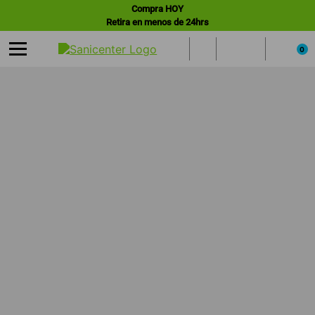
Compra HOY
Retira en menos de 24hrs
0