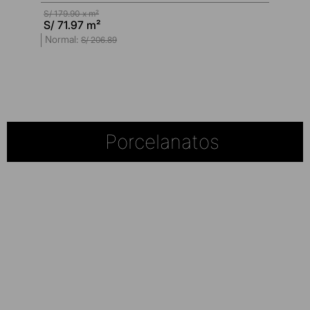
S/
179.90
x m²
S/
71.97
m²
S/
206
.
89
Porcelanatos